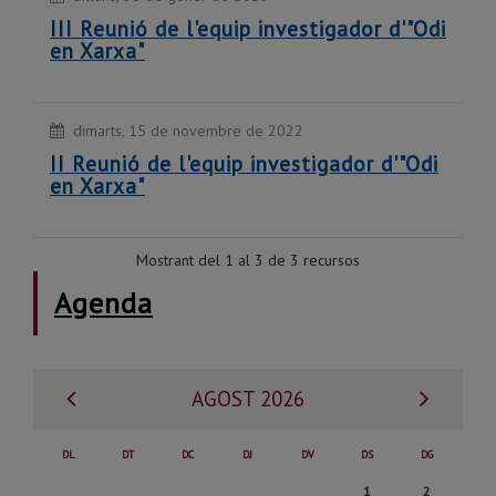
III Reunió de l'equip investigador d'"Odi
en Xarxa"
dimarts, 15 de novembre de 2022
II Reunió de l'equip investigador d'"Odi
en Xarxa"
Mostrant del 1 al 3 de 3 recursos
Agenda
Mes
Mes
AGOST 2026
anterior
següe
DL
DT
DC
DJ
DV
DS
DG
Dissabte,
Diumenge,
1
2